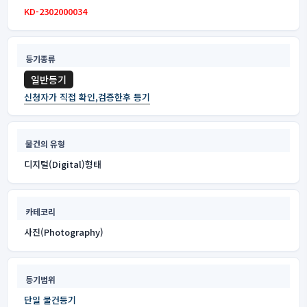
KD-2302000034
등기종류
일반등기
신청자가 직접 확인,검증한후 등기
물건의 유형
디지털(Digital)형태
카테코리
사진(Photography)
등기범위
단일 물건등기