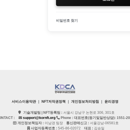
비밀번호 찾기
서비스이용약관
|
NFT저작권정책
|
개인정보처리방침
|
윤리경영
기술개발팀 | NFT등록팀 :
서울시 강남구 논현로 306, 301호
ONTACT :
support@kornft.org
Phone : 대표번호(등기및일반상담):
1551-2
개인정보책임자 :
이남경 팀장
통신판매신고 :
서울강남-06581호
사업자등록번호 :
545-86-02072
대표 :
김승일