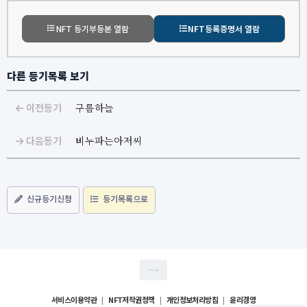
NFT 등기부등본 열람
NFT등록증명서 열람
다른 등기목록 보기
이전등기
구름하늘
다음등기
비누파는아저씨
신규등기신청
등기목록으로
서비스이용약관
|
NFT저작권정책
|
개인정보처리방침
|
윤리경영