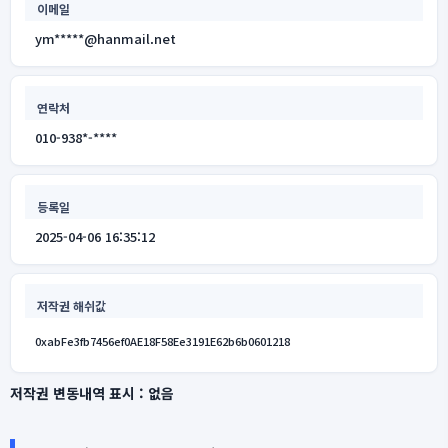
이메일
ym*****@hanmail.net
연락처
010-938*-****
등록일
2025-04-06 16:35:12
저작권 해쉬값
0xabFe3fb7456ef0AE18F58Ee3191E62b6b0601218
저작권 변동내역 표시 :
없음