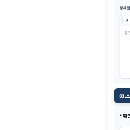
상세설
B
03.
* 확