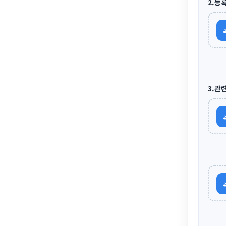
2.등
3.관