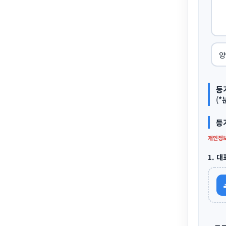
등
(
등
개인정보
1. 