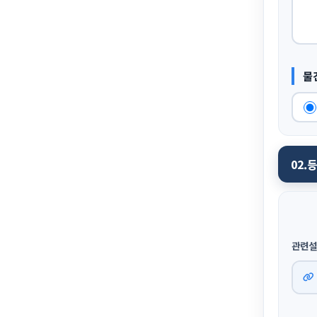
물
02.
관련설