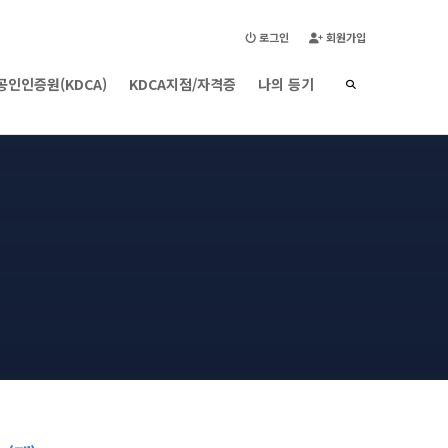
🇰🇷 한국어 ▾
로그인
회원가입
공인인증원(KDCA)
KDCA지점/자격증
나의 등기