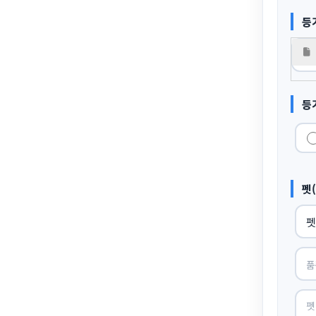
등
등
펫(