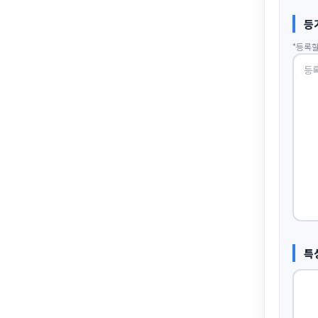
등
*등록할
특