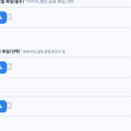
록할 화일(필수)
*이미지,영상,음원 화일,기타
련 화일(선택)
*관련사진,설명,증명,확인서 등