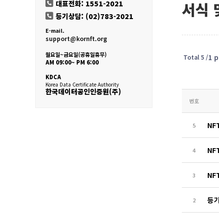
대표전화: 1551-2021
서식 
등기상담: (02)783-2021
E-mail.
support@kornft.org
검색어
월요일~금요일(공휴일휴무)
1 
Total 5 /
AM 09:00~ PM 6:00
KDCA
Korea Data Certificate Authority
한국데이터공인인증원(주)
번호
NF
5
NF
4
NF
3
등기
2