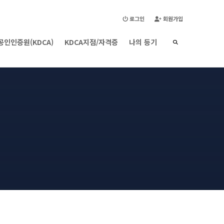
🇰🇷 한국어 ▾
로그인
회원가입
공인인증원(KDCA)
KDCA지점/자격증
나의 등기