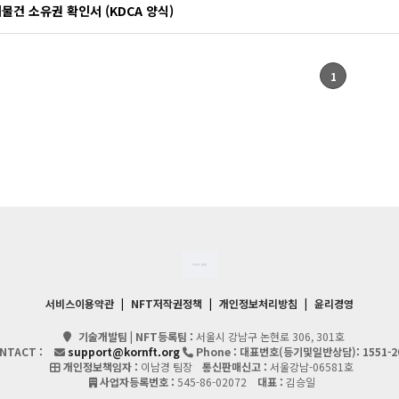
물건 소유권 확인서 (KDCA 양식)
1
서비스이용약관
|
NFT저작권정책
|
개인정보처리방침
|
윤리경영
기술개발팀 | NFT등록팀 :
서울시 강남구 논현로 306, 301호
NTACT :
support@kornft.org
Phone : 대표번호(등기및일반상담):
1551-2
개인정보책임자 :
이남경 팀장
통신판매신고 :
서울강남-06581호
사업자등록번호 :
545-86-02072
대표 :
김승일