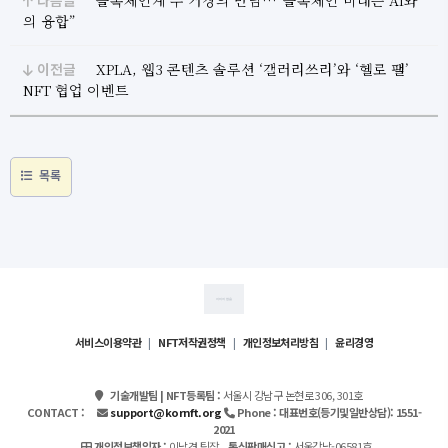
다음글
블록체인계 두 거장의 만남…“블록체인 미래는 AI와
의 융합”
이전글
XPLA, 웹3 콘텐츠 솔루션 ‘갤러리쓰리’와 ‘헬로 팰’
NFT 협업 이벤트
목록
서비스이용약관
|
NFT저작권정책
|
개인정보처리방침
|
윤리경영
기술개발팀 | NFT등록팀 :
서울시 강남구 논현로 306, 301호
CONTACT :
support@kornft.org
Phone : 대표번호(등기및일반상담):
1551-
2021
개인정보책임자 :
이남경 팀장
통신판매신고 :
서울강남-06581호